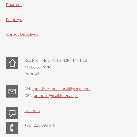
Estatutos
Emprego
Corpos Directivos
Rua Prof. Mota Pinto, 42F – 1º – 1.28
4100-353 Porto
Portugal
DN:
apm.direcaonacional@gmail.com
DRN:
apmdrn@mail.telepac.pt
Linkedin
+351 226 096 619