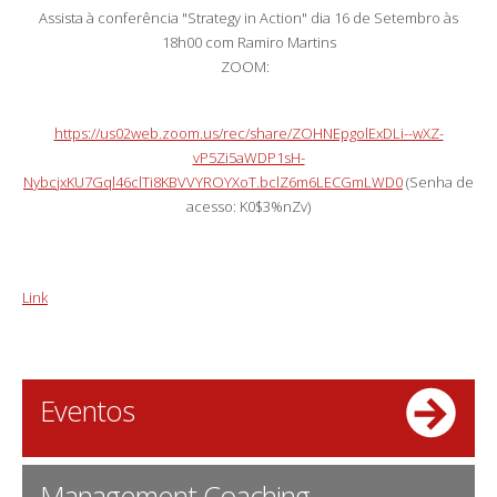
Assista à conferência "Strategy in Action" dia 16 de Setembro às
18h00 com Ramiro Martins
ZOOM:
https://us02web.zoom.us/rec/share/ZOHNEpgolExDLi--wXZ-
vP5Zi5aWDP1sH-
NybcjxKU7Gql46clTi8KBVVYROYXoT.bclZ6m6LECGmLWD0
(Senha de
acesso: K0$3%nZv)
Link
Eventos
Management Coaching