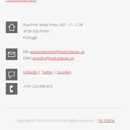
Rua Prof. Mota Pinto, 42F – 1º – 1.28
4100-353 Porto
Portugal
DN:
apmanagement@mail.telepac.pt
DRN:
apmdrn@mail.telepac.pt
Linkedin
|
Twitter
|
Google+
+351 226 096 619
Copyright © 2014-2026 APM All rights reserved. |
BY PMGA