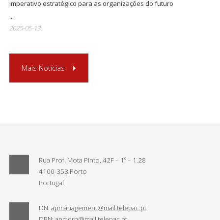
imperativo estratégico para as organizações do futuro
...
2025-05-13
Mais Notícias
Rua Prof. Mota Pinto, 42F – 1º – 1.28
4100-353 Porto
Portugal
DN:
apmanagement@mail.telepac.pt
DRN:
apmdrn@mail.telepac.pt