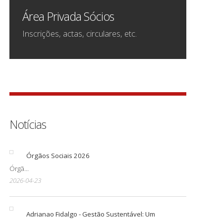
Área Privada Sócios
Inscrições, actas, circulares, etc.
Notícias
Órgãos Sociais 2026
Órgã...
2026-04-23
Adrianao Fidalgo - Gestão Sustentável: Um