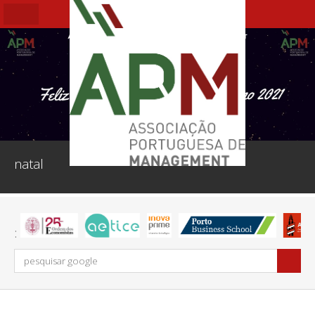
natal
s: