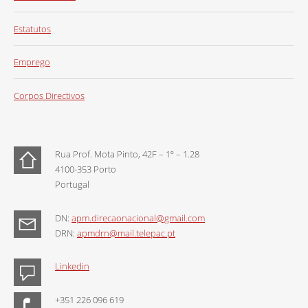
Estatutos
Emprego
Corpos Directivos
Rua Prof. Mota Pinto, 42F – 1º – 1.28
4100-353 Porto
Portugal
DN:
apm.direcaonacional@gmail.com
DRN:
apmdrn@mail.telepac.pt
Linkedin
+351 226 096 619