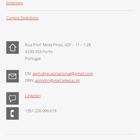
Emprego
Corpos Directivos
Rua Prof. Mota Pinto, 42F – 1º – 1.28
4100-353 Porto
Portugal
DN:
apm.direcaonacional@gmail.com
DRN:
apmdrn@mail.telepac.pt
Linkedin
+351 226 096 619