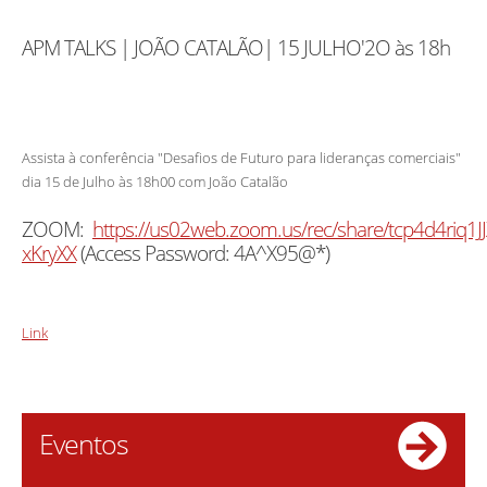
APM TALKS | JOÃO CATALÃO| 15 JULHO'2O às 18h
Assista à conferência "Desafios de Futuro para lideranças comerciais"
dia 15 de Julho às 18h00 com João Catalão
ZOOM:
https://us02web.zoom.us/rec/share/tcp4d4ri
xKryXX
(Access Password: 4A^X95@*)
Link
Eventos