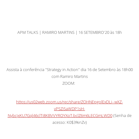
APM TALKS | RAMIRO MARTINS | 16 SETEMBRO'20 às 18h
Assista à conferência "Strategy in Action" dia 16 de Setembro às 18h00
com Ramiro Martins
ZOOM:
https://us02web.zoom.us/rec/share/ZOHNEpgolExDLi--wXZ-
vP5Zi5aWDP1sH-
NybcjxKU7Gql46clTi8KBVVYROYXoT.bclZ6m6LECGmLWD0
(Senha de
acesso: K0$3%nZv)