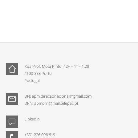
Rua Prof. Mota Pinto, 42F – 1º – 1.28
4100-353 Porto
Portugal
DN:
apm.direcaonacional@gmail.com
DRN:
apmdrn@mail.telepac.pt
Linkedin
+351 226 096 619