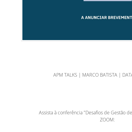
APM TALKS | MARCO BATISTA | DAT
Assista à conferência "Desafios de Gestão d
ZOOM: