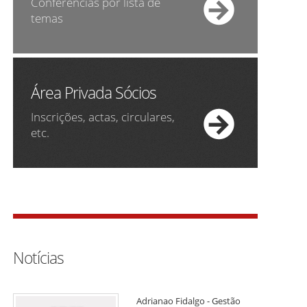
Conferências por lista de
temas
Área Privada Sócios
Inscrições, actas, circulares,
etc.
Notícias
Adrianao Fidalgo - Gestão