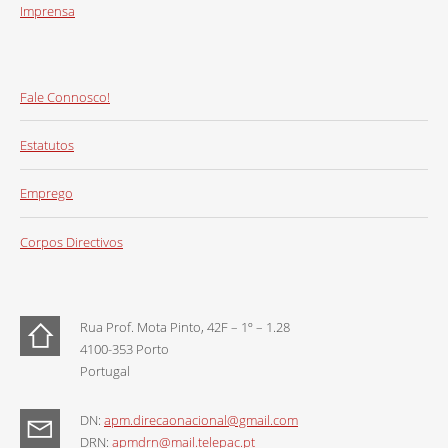
Imprensa
Fale Connosco!
Estatutos
Emprego
Corpos Directivos
Rua Prof. Mota Pinto, 42F – 1º – 1.28
4100-353 Porto
Portugal
DN:
apm.direcaonacional@gmail.com
DRN:
apmdrn@mail.telepac.pt