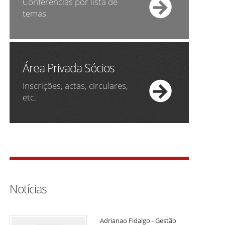
Conferências por lista de
temas
Área Privada Sócios
Inscrições, actas, circulares,
etc.
Notícias
Adrianao Fidalgo - Gestão