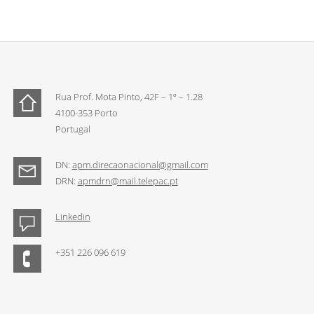
Rua Prof. Mota Pinto, 42F – 1º – 1.28
4100-353 Porto
Portugal
DN:
apm.direcaonacional@gmail.com
DRN:
apmdrn@mail.telepac.pt
Linkedin
+351 226 096 619