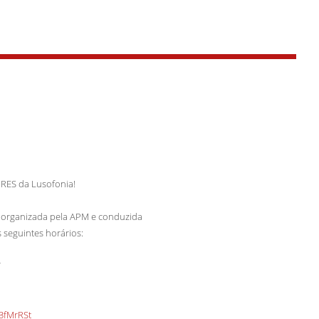
ORES da Lusofonia!
ia organizada pela APM e conduzida
 seguintes horários:
T
/3fMrRSt