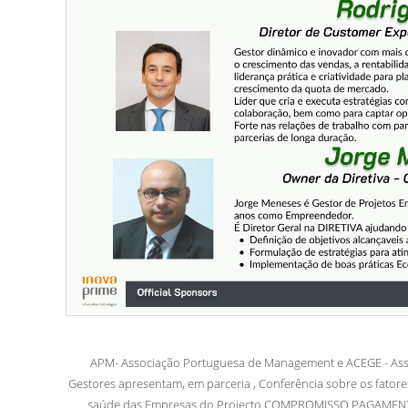
APM- Associação Portuguesa de Management e ACEGE - Asso
Gestores apresentam, em parceria , Conferência sobre os fatore
saúde das Empresas do Projecto COMPROMISSO PAGAMENTO