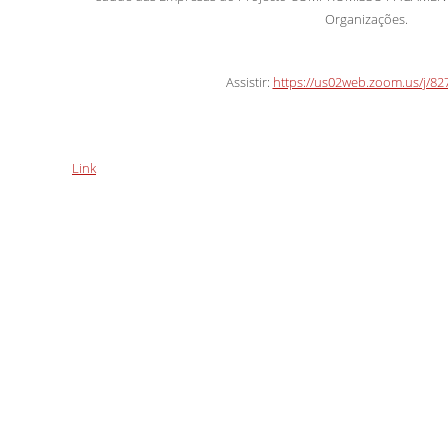
Organizações.
Assistir:
https://us02web.zoom.us/j/8
Link