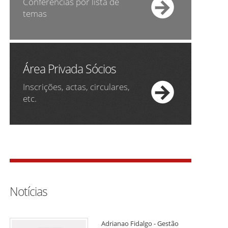
Conferências por lista de
temas
Área Privada Sócios
Inscrições, actas, circulares,
etc.
Notícias
Adrianao Fidalgo - Gestão