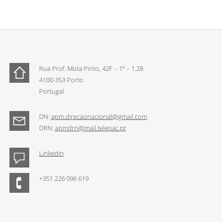
Rua Prof. Mota Pinto, 42F – 1º – 1.28
4100-353 Porto
Portugal
DN:
apm.direcaonacional@gmail.com
DRN:
apmdrn@mail.telepac.pt
Linkedin
+351 226 096 619