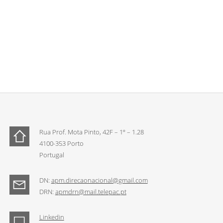
Rua Prof. Mota Pinto, 42F – 1º – 1.28
4100-353 Porto
Portugal
DN:
apm.direcaonacional@gmail.com
DRN:
apmdrn@mail.telepac.pt
Linkedin