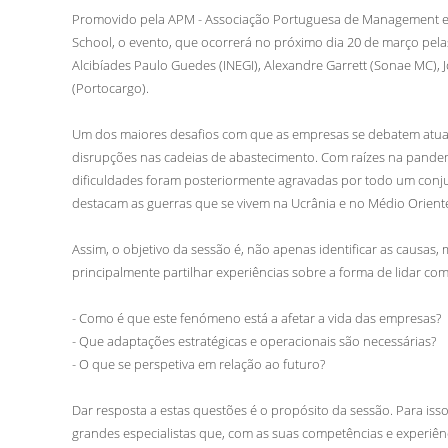
Promovido pela APM - Associação Portuguesa de Management e
School, o evento, que ocorrerá no próximo dia 20 de março pel
Alcibíades Paulo Guedes (INEGI), Alexandre Garrett (Sonae MC), J
(Portocargo).
Um dos maiores desafios com que as empresas se debatem atu
disrupções nas cadeias de abastecimento. Com raízes na pande
dificuldades foram posteriormente agravadas por todo um conjun
destacam as guerras que se vivem na Ucrânia e no Médio Orient
Assim, o objetivo da sessão é, não apenas identificar as causas,
principalmente partilhar experiências sobre a forma de lidar com
- Como é que este fenómeno está a afetar a vida das empresas?
- Que adaptações estratégicas e operacionais são necessárias?
- O que se perspetiva em relação ao futuro?
Dar resposta a estas questões é o propósito da sessão. Para is
grandes especialistas que, com as suas competências e experiênci