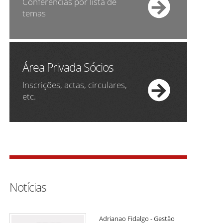
Conferências por lista de
temas
Área Privada Sócios
Inscrições, actas, circulares,
etc.
Notícias
Adrianao Fidalgo - Gestão