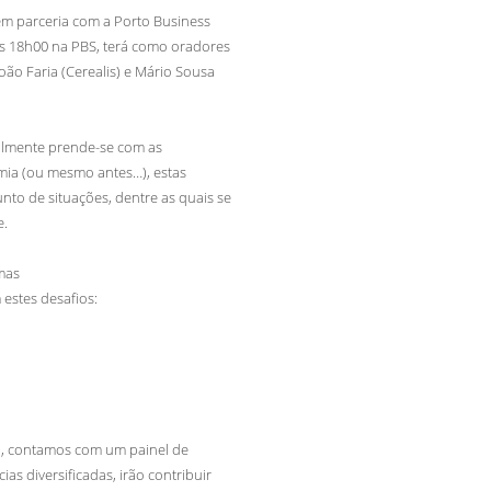
m parceria com a Porto Business
as 18h00 na PBS, terá como oradores
oão Faria (Cerealis) e Mário Sousa
almente prende-se com as
mia (ou mesmo antes…), estas
to de situações, dentre as quais se
e.
 mas
 estes desafios:
so, contamos com um painel de
as diversificadas, irão contribuir