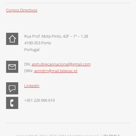
Corpos Directivos
Rua Prof. Mota Pinto, 42F – 1º – 1.28
4100-353 Porto
Portugal
DN:
apm.direcaonacional@gmail.com
DRN:
apmdrn@mail.telepac.pt
Linkedin
+351 226 096 619