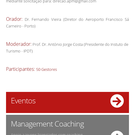
mediante solicitação para:
direcao.apm@gmail.com
Orador:
Dr. Fernando Vieira (Diretor do Aeroporto Francisco Sá
Carneiro - Porto)
Moderador:
Prof. Dr. António Jorge Costa (Presidente do Instuto de
Turismo - IPDT)
Participantes:
50 Gestores
Eventos
Management Coaching
Apoio a jovens licenciados com coaching