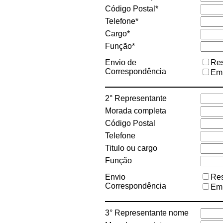
Código Postal*
Telefone*
Cargo*
Função*
Envio de
Res
Correspondência
Em
2° Representante
Morada completa
Código Postal
Telefone
Titulo ou cargo
Função
Envio
Res
Correspondência
Em
3° Representante nome