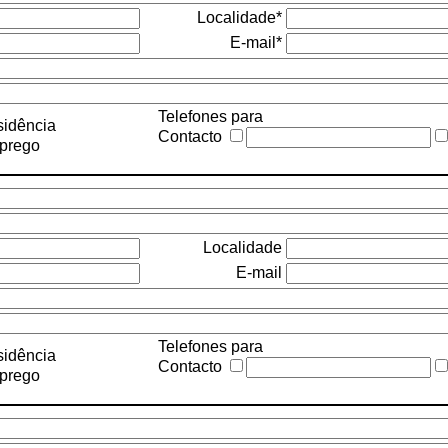
Localidade*
E-mail*
Telefones para
idência
Contacto
prego
Localidade
E-mail
Telefones para
idência
Contacto
prego