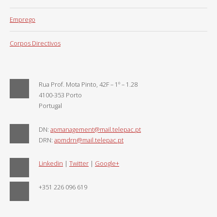
Emprego
Corpos Directivos
Rua Prof. Mota Pinto, 42F – 1º – 1.28
4100-353 Porto
Portugal
DN:
apmanagement@mail.telepac.pt
DRN:
apmdrn@mail.telepac.pt
Linkedin
|
Twitter
|
Google+
+351 226 096 619